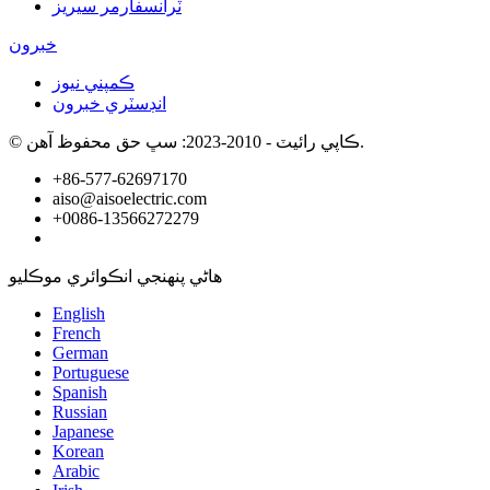
ٽرانسفارمر سيريز
خبرون
ڪمپني نيوز
انڊسٽري خبرون
© ڪاپي رائيٽ - 2010-2023: سڀ حق محفوظ آهن.
+86-577-62697170
aiso@aisoelectric.com
+0086-13566272279
ھاڻي پنھنجي انڪوائري موڪليو
English
French
German
Portuguese
Spanish
Russian
Japanese
Korean
Arabic