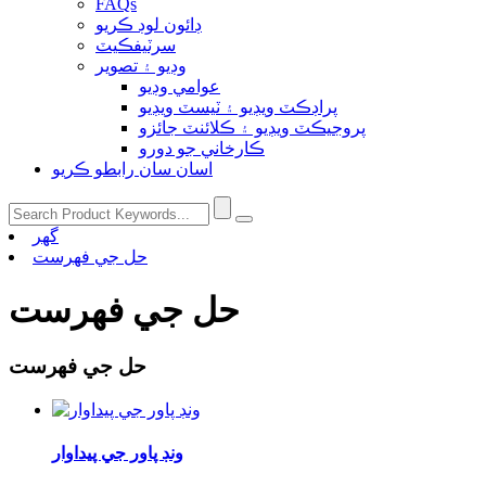
FAQs
ڊائون لوڊ ڪريو
سرٽيفڪيٽ
وڊيو ۽ تصوير
عوامي وڊيو
پراڊڪٽ ويڊيو ۽ ٽيسٽ ويڊيو
پروجيڪٽ ويڊيو ۽ ڪلائنٽ جائزو
ڪارخاني جو دورو
اسان سان رابطو ڪريو
گهر
حل جي فهرست
حل جي فهرست
حل جي فهرست
ونڊ پاور جي پيداوار