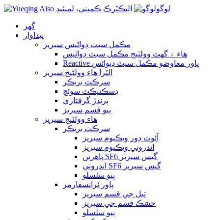
لوگو
گهر
پيداوار
مڪمل سيٽ ڊوائيس سيريز
هاء ۽ گھٽ وولٽيج مڪمل سيٽ ڊوائيس
Reactive پاور معاوضو مڪمل سيٽ ڊيوائس
الٽرا هاء وولٹیج سيريز
سرڪٽ بريڪر
ڊسڪنيڪٽ سوئچ
ٻرندڙ گرفتاري
ٻيو قسم سيريز
هاء وولٹیج سيريز
سرڪٽ بريڪر
آئوٽ ڊور ويڪيوم سيريز
اندروني ويڪيوم سيريز
ٻاهرين SF6 گيس سيريز
اندروني SF6 گيس سيريز
ٻيو سلسلو
پاور ٽرانسفارمر
تيل جي قسم سيريز
خشڪ قسم جي سيريز
ٻيو سلسلو