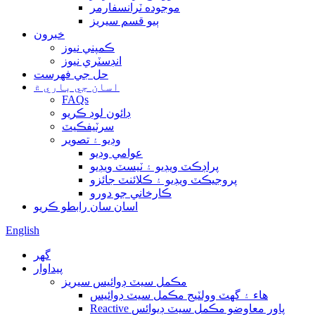
موجوده ٽرانسفارمر
ٻيو قسم سيريز
خبرون
ڪمپني نيوز
انڊسٽري نيوز
حل جي فهرست
اسان جي باري ۾
FAQs
ڊائون لوڊ ڪريو
سرٽيفڪيٽ
وڊيو ۽ تصوير
عوامي وڊيو
پراڊڪٽ ويڊيو ۽ ٽيسٽ ويڊيو
پروجيڪٽ ويڊيو ۽ ڪلائنٽ جائزو
ڪارخاني جو دورو
اسان سان رابطو ڪريو
English
گهر
پيداوار
مڪمل سيٽ ڊوائيس سيريز
هاء ۽ گھٽ وولٽيج مڪمل سيٽ ڊوائيس
Reactive پاور معاوضو مڪمل سيٽ ڊيوائس