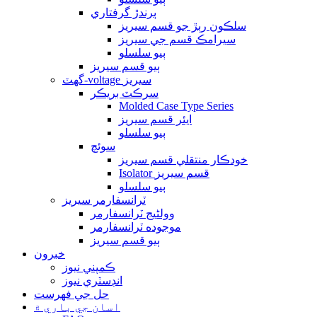
ٻرندڙ گرفتاري
سلڪون رٻڙ جو قسم سيريز
سيرامڪ قسم جي سيريز
ٻيو سلسلو
ٻيو قسم سيريز
گھٽ-voltage سيريز
سرڪٽ بريڪر
Molded Case Type Series
ايئر قسم سيريز
ٻيو سلسلو
سوئچ
خودڪار منتقلي قسم سيريز
Isolator قسم سيريز
ٻيو سلسلو
ٽرانسفارمر سيريز
وولٹیج ٽرانسفارمر
موجوده ٽرانسفارمر
ٻيو قسم سيريز
خبرون
ڪمپني نيوز
انڊسٽري نيوز
حل جي فهرست
اسان جي باري ۾