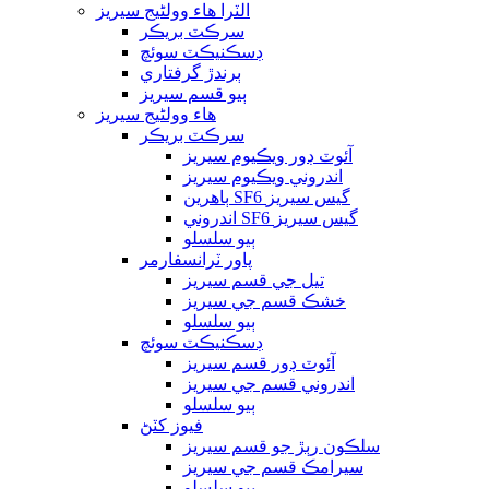
الٽرا هاء وولٹیج سيريز
سرڪٽ بريڪر
ڊسڪنيڪٽ سوئچ
ٻرندڙ گرفتاري
ٻيو قسم سيريز
هاء وولٹیج سيريز
سرڪٽ بريڪر
آئوٽ ڊور ويڪيوم سيريز
اندروني ويڪيوم سيريز
ٻاهرين SF6 گيس سيريز
اندروني SF6 گيس سيريز
ٻيو سلسلو
پاور ٽرانسفارمر
تيل جي قسم سيريز
خشڪ قسم جي سيريز
ٻيو سلسلو
ڊسڪنيڪٽ سوئچ
آئوٽ ڊور قسم سيريز
اندروني قسم جي سيريز
ٻيو سلسلو
فيوز کٽڻ
سلڪون رٻڙ جو قسم سيريز
سيرامڪ قسم جي سيريز
ٻيو سلسلو