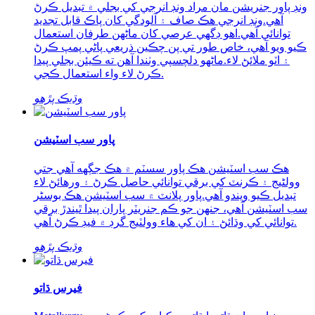
ونڊ پاور جنريشن مان مراد ونڊ انرجي کي بجلي ۾ تبديل ڪرڻ
آهي.ونڊ انرجي هڪ صاف ۽ آلودگي کان پاڪ قابل تجديد
توانائي آهي.اهو ڊگهي عرصي کان ماڻهن طرفان استعمال
ڪيو ويو آهي، خاص طور تي پن چڪين ذريعي پاڻي پمپ ڪرڻ
۽ اٽو ملائڻ لاء.ماڻهو دلچسپي وٺندا آهن ته ڪيئن بجلي پيدا
ڪرڻ لاء واء استعمال ڪجي.
وڌيڪ پڙهو
پاور سب اسٽيشن
هڪ سب اسٽيشن هڪ پاور سسٽم ۾ هڪ جڳهه آهي جتي
وولٹیج ۽ ڪرنٽ کي برقي توانائي حاصل ڪرڻ ۽ ورهائڻ لاء
تبديل ڪيو ويندو آهي.پاور پلانٽ ۾ سب اسٽيشن هڪ بوسٹر
سب اسٽيشن آهي، جنهن جو ڪم جنريٽر پاران پيدا ٿيندڙ برقي
توانائي کي وڌائڻ ۽ ان کي هاء وولٽيج گرڊ ۾ فيڊ ڪرڻ آهي.
وڌيڪ پڙهو
فيرس ڌاتو