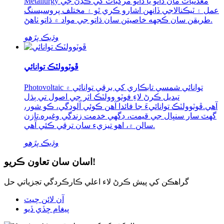
Metallurgy معدنيات مان ڌاتو يا ڌاتو مرکبات کي ڪڍڻ جي
عمل ۽ ٽيڪنالاجي ڏانهن اشارو ڪري ٿو ۽ مختلف پروسيسنگ
طريقن سان ڪجهه خاصيتن سان ڌاتو جي مواد ۾ ڌاتو ٺاهڻ.
وڌيڪ پڙهو
ڦوٽوولٽڪ توانائي
Photovoltaic توانائي شمسي تابڪاري کي برقي توانائي ۾
تبديل ڪرڻ لاءِ فوٽو وولٽڪ اثر جي اصول تي ٻڌل
آهي.ڦوٽوولٽڪ توانائيءَ جا فائدا آھن ڪوئي آلودگي، ڪو شور،
گھٽ سار سنڀال جي قيمت، ڊگھي خدمت زندگي وغيره.تازن
سالن ۾، اهو تيزيء سان ترقي ڪئي آهي.
وڌيڪ پڙهو
اسان سان تعاون ڪريو!
گراهڪن کي پيش ڪرڻ لاء اعلي ڪارڪردگي تجزياتي حل
آن لائن چيٽ
پيغام ڇڏي ڏيو