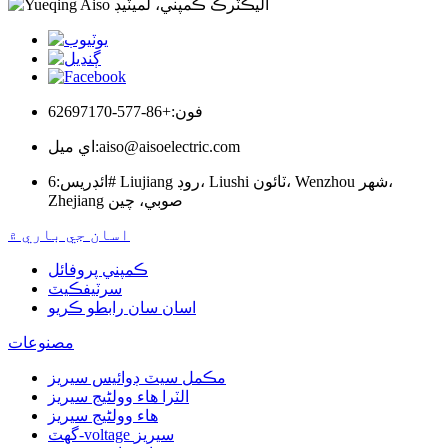
فون:
+86-577-62697170
aiso@aisoelectric.com
اي ميل:
ائڊريس:
6# Liujiang روڊ، Liushi ٽائون، Wenzhou شهر،
Zhejiang صوبي، چين
اسان جي باري ۾
ڪمپني پروفائل
سرٽيفڪيٽ
اسان سان رابطو ڪريو
مصنوعات
مڪمل سيٽ ڊوائيس سيريز
الٽرا هاء وولٹیج سيريز
هاء وولٹیج سيريز
گھٽ-voltage سيريز